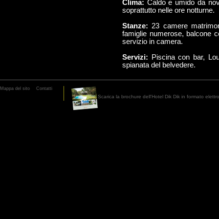
Clima:
Caldo e umido da nove
soprattutto nelle ore notturne.
Stanze:
23 camere matrimoni
famiglie numerose, balcone co
servizio in camera.
Servizi:
Piscina con bar, Lou
spianata del belvedere.
Mappa del sito
Contatti
Scarica la brochure dell'Hotel Dik Dik in formato elett