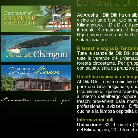
Benvenuti al Dik 
Ad Arusha il Dik Dik ha un alb
vicino al fiume Usa, alle pendi
Kilimangiaro. Il Dik Dik è il pos
il monte Kilimangiaro, il la
Ngorongoro sono a pochi chilom
safari inizia qui.
Rilassati e sogna la Tanzani
Tutte le stanze del Dik Dik son
tutte le verande c’è un’amaca
foresta circostante. Per grupp
con salotto, sala da pranzo e g
Un’ottima cucina in un luog
Al Dik Dik il nostro obiettivo 
pure una birra artigianale, uno
bicchierino di liquore all’apert
all’interno dell’albergo oppure
L'avventura comincia qui
freschi provenienti dalla nostr
professionale svizzera. Diff
cucina e la famosa ospitalità d
Informazioni utili
Ubicazione:
33 chilometri (4
del Kilimangiaro, 20 chilometri