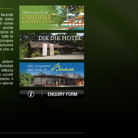
 facente
te dalla
 il nome
o anche
pecie di
 tutte le
Udzungwa
esclusiva
te che si
 potere
orestali
’altezza
 uccelli
diamo il
re specie