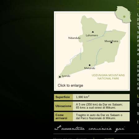
U
s
s
p
m
è
a
e
m
i
d
s
c
a
L
2
Superficie
1,990 km
S
A 5 ore (350 km) da Dar es Salaam;
Ubicazione
65 kms a sud ovest di Mikumi.
W
Come
Tragitto in auto da Dar es Salaam o
arrivarci
dal Parco Nazionale di Mikumi.
I
L'avventura comincia qui