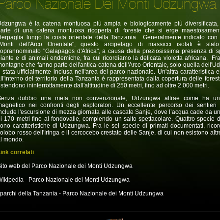
Parco Nazionale Dei Monti Udzungwa
dzungwa è la catena montuosa più ampia e biologicamente più diversificata,
parte di una catena montuosa ricoperta di foreste che si erge maestosamen
terpaglia lungo la costa orientale della Tanzania. Generalmente indicato con
"Monti dell'Arco Orientale", questo arcipelago di massicci isolati è stat
oprannominato "Galapagos d'Africa", a causa della preziosissima presenza di s
iante e di animali endemiche, fra cui ricordiamo la delicata violetta africana. Fra
ontagne che fanno parte dell'antica catena dell'Arco Orientale, solo quella dell'
 stata ufficialmente inclusa nell'area del parco nazionale. Un'altra caratteristica 
ll'interno del territorio della Tanzania è rappresentata dalla copertura delle fores
stendono ininterrottamente dall'altitudine di 250 metri, fino ad oltre 2.000 metri.
Senza dubbio una meta non convenzionale, Udzungwa attrae come ha un
agnetico nei confronti degli esploratori. Un eccellente percorso dei sentieri f
nclude l'escursione di mezza giornata alle cascate Sanje, dove l’acqua cade da un
i 170 metri fino al fondovalle, compiendo un salto spettacolare. Quattro specie di
ono caratteristiche di Udzungwa. Fra le sei specie di primati documentati, ricor
olobo rosso dell'Iringa e il cercocebo crestato delle Sanje, di cui non esistono alt
l mondo.
ink correlati
ito web del Parco Nazionale dei Monti Udzungwa
ikipedia - Parco Nazionale dei Monti Udzungwa
 parchi della Tanzania - Parco Nazionale dei Monti Udzungwa