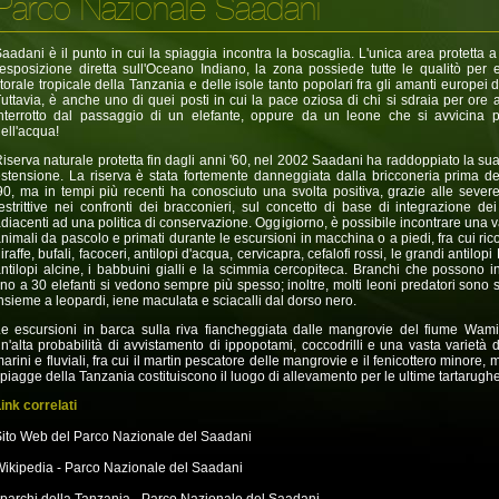
Parco Nazionale Saadani
aadani è il punto in cui la spiaggia incontra la boscaglia. L'unica area protetta a
'esposizione diretta sull'Oceano Indiano, la zona possiede tutte le qualitò per e
itorale tropicale della Tanzania e delle isole tanto popolari fra gli amanti europei 
uttavia, è anche uno di quei posti in cui la pace oziosa di chi si sdraia per ore a
nterrotto dal passaggio di un elefante, oppure da un leone che si avvicina 
ell'acqua!
iserva naturale protetta fin dagli anni '60, nel 2002 Saadani ha raddoppiato la sua
stensione. La riserva è stata fortemente danneggiata dalla bricconeria prima de
90, ma in tempi più recenti ha conosciuto una svolta positiva, grazie alle sever
estrittive nei confronti dei bracconieri, sul concetto di base di integrazione dei 
diacenti ad una politica di conservazione. Oggigiorno, è possibile incontrare una v
nimali da pascolo e primati durante le escursioni in macchina o a piedi, fra cui ri
iraffe, bufali, facoceri, antilopi d'acqua, cervicapra, cefalofi rossi, le grandi antilopi
ntilopi alcine, i babbuini gialli e la scimmia cercopiteca. Branchi che possono i
ino a 30 elefanti si vedono sempre più spesso; inoltre, molti leoni predatori sono s
nsieme a leopardi, iene maculata e sciacalli dal dorso nero.
e escursioni in barca sulla riva fiancheggiata dalle mangrovie del fiume Wami
n'alta probabilità di avvistamento di ippopotami, coccodrilli e una vasta varietà d
arini e fluviali, fra cui il martin pescatore delle mangrovie e il fenicottero minore, 
piagge della Tanzania costituiscono il luogo di allevamento per le ultime tartarughe
ink correlati
ito Web del Parco Nazionale del Saadani
ikipedia - Parco Nazionale del Saadani