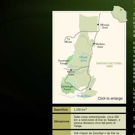
S
l
l
T
i
d
R
e
'
r
a
a
g
a
f
i
L
u
m
s
2
L
Superficie
1,100 km
Sulla costa settentrionale, circa 100
S
km a nord-ovest di Dar es Salaam, e
Ubicazione
stessa distanza circa dal porto di
Tanga.
W
Voli charter da Zanzibar o da Dar es