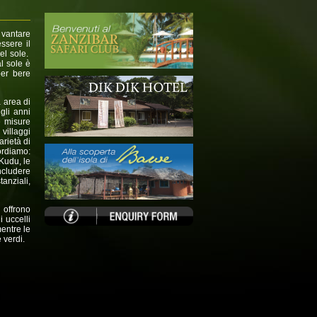
 vantare
ssere il
del sole.
l sole è
per bere
 area di
gli anni
e misure
villaggi
arietà di
cordiamo:
 Kudu, le
ncludere
tanziali,
 offrono
i uccelli
mentre le
 verdi.