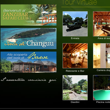
Tour Virtuale
Entrata
Area di sv
Camera do
Ristorante e Bar
L'avventura comincia qui
Giardini
Piscina not