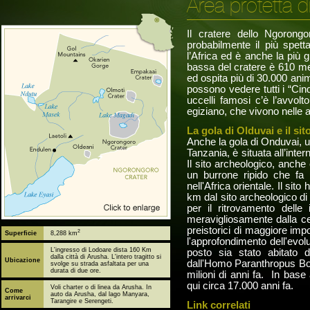
Area protetta 
Il cratere dello Ngorong
probabilmente il più spetta
l’Africa ed è anche la più
bassa del cratere è 610 met
ed ospita più di 30.000 anim
possono vedere tutti i “Cin
uccelli famosi c’è l’avvolto
egiziano, che vivono nelle al
La gola di Olduvai e il sit
Anche la gola di Onduvai, un
Tanzania, è situata all’inte
Il sito archeologico, anche
un burrone ripido che fa 
nell'Africa orientale. Il si
km dal sito archeologico di 
per il ritrovamento delle 
meravigliosamente dalla ce
preistorici di maggiore imp
2
Superficie
8,288 km
l'approfondimento dell'evol
L'ingresso di Lodoare dista 160 Km
posto sia stato abitato d
dalla città di Arusha. L'intero tragitto si
Ubicazione
dall'Homo Paranthropus Bois
svolge su strada asfaltata per una
durata di due ore.
milioni di anni fa. In bas
qui circa 17.000 anni fa.
Voli charter o di linea da Arusha. In
Come
auto da Arusha, dal lago Manyara,
arrivarci
Tarangire e Serengeti.
Link correlati