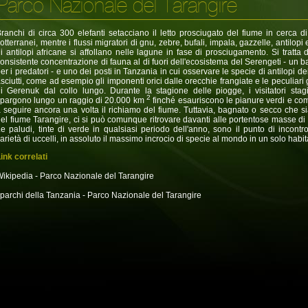
Parco Nazionale del Tarangire
ranchi di circa 300 elefanti setacciano il letto prosciugato del fiume in cerca di 
otterranei, mentre i flussi migratori di gnu, zebre, bufali, impala, gazzelle, antilopi
i antilopi africane si affollano nelle lagune in fase di prosciugamento. Si tratta 
onsistente concentrazione di fauna al di fuori dell'ecosistema del Serengeti - un b
er i predatori - e uno dei posti in Tanzania in cui osservare le specie di antilopi dei 
sciutti, come ad esempio gli imponenti orici dalle orecchie frangiate e le peculiari
i Gerenuk dal collo lungo. Durante la stagione delle piogge, i visitatori stagi
2
pargono lungo un raggio di 20.000 km
finché esauriscono le pianure verdi e co
 seguire ancora una volta il richiamo del fiume. Tuttavia, bagnato o secco che sia 
el fiume Tarangire, ci si può comunque ritrovare davanti alle portentose masse di e
e paludi, tinte di verde in qualsiasi periodo dell'anno, sono il punto di incontr
arietà di uccelli, in assoluto il massimo incrocio di specie al mondo in un solo habit
ink correlati
ikipedia - Parco Nazionale del Tarangire
 parchi della Tanzania - Parco Nazionale del Tarangire