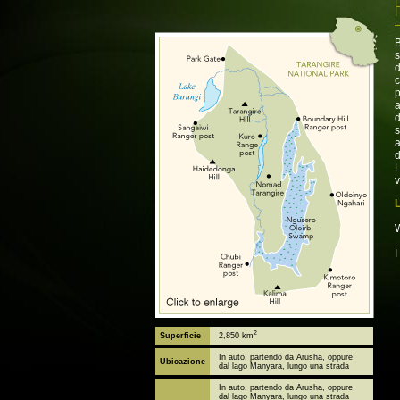
B
s
d
c
p
a
d
s
a
d
L
v
L
W
I
2
Superficie
2,850 km
In auto, partendo da Arusha, oppure
Ubicazione
dal lago Manyara, lungo una strada
In auto, partendo da Arusha, oppure
dal lago Manyara, lungo una strada