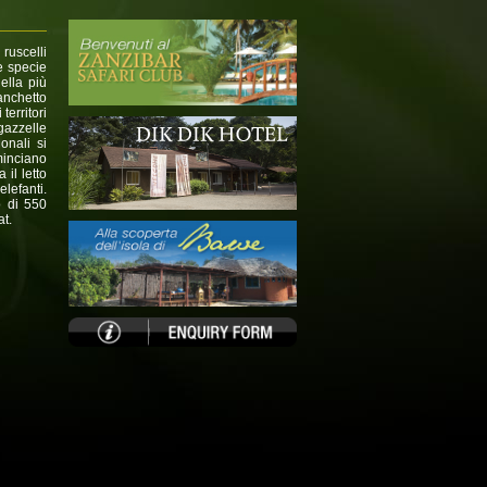
ruscelli
 e specie
della più
anchetto
territori
 gazzelle
onali si
minciano
il letto
lefanti.
o di 550
at.