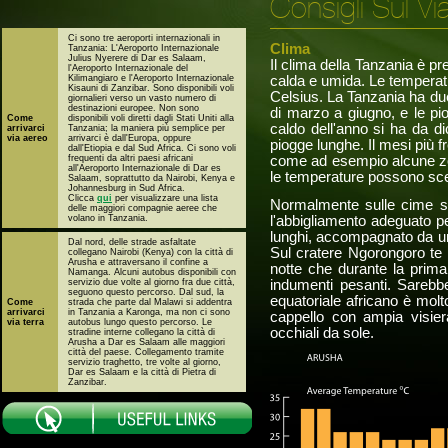
Consigli Sul Vi
Ci sono tre aeroporti internazionali in
Clima
Tanzania: L'Aeroporto Internazionale
Julius Nyerere di Dar es Salaam,
Il clima della Tanzania è p
l'Aeroporto Internazionale del
Kilimangiaro e l'Aeroporto Internazionale
calda e umida. Le temperatu
Kisauni di Zanzibar. Sono disponibili voli
Celsius. La Tanzania ha due 
giornalieri verso un vasto numero di
destinazioni europee. Non sono
di marzo a giugno, e le p
Come
disponibili voli diretti dagli Stati Uniti alla
caldo dell'anno si ha da 
arrivarci
Tanzania; la maniera più semplice per
via aereo
arrivarci è dall'Europa, oppure
piogge lunghe. Il mesi più f
dall'Etiopia e dal Sud Africa. Ci sono voli
frequenti da altri paesi africani
come ad esempio alcune zon
all'Aeroporto Internazionale di Dar es
le temperature possono sce
Salaam, soprattutto da Nairobi, Kenya e
Johannesburg in Sud Africa.
Clicca
qui
per visualizzare una lista
Normalmente sulle cime set
delle maggiori compagnie aeree che
volano in Tanzania.
l'abbigliamento adeguato per
lunghi, accompagnato da un
Dal nord, delle strade asfaltate
Sul cratere Ngorongoro te
collegano Nairobi (Kenya) con la città di
Arusha e attraversano il confine a
notte che durante la prima
Namanga. Alcuni autobus disponibili con
servizio due volte al giorno fra due città,
indumenti pesanti. Sarebbe 
seguono questo percorso. Dal sud, la
equatoriale africano è molt
Come
strada che parte dal Malawi si addentra
arrivarci
in Tanzania a Karonga, ma non ci sono
cappello con ampia visier
via terra
autobus lungo questo percorso. Le
occhiali da sole.
stradine interne collegano la città di
Arusha a Dar es Salaam alle maggiori
città del paese. Collegamento tramite
servizio traghetto, tre volte al giorno,
Dar es Salaam e la città di Pietra di
Zanzibar.