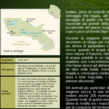
Parco Nazional
Isolato, privo di ostacoli
selvaggia che regala, all
assaggio di quello che l’A
nazionale più grande dell
occidentale del paese, lung
cupo e poco profondo lago
Durante la stagione delle
diventano un rifugio per mi
più densa di ippopotami e 
secca, quando le acque all
vera natura. Il Katuma, rid
di acqua potabile in un rag
2
Superficie
4,471 km
ospitano una concentrazio
che l’area riesca ad attirar
Tanzania sud-occidentale, ad est del
lago di Tanganyika. La sede centrale
da oltre mille bufali, men
Ubicazione
del Parco è a Sitalike, 40 km a sud di
impala e cervicapra costitu
Mpanda Town.
leoni e iene maculate, i c
Ci sono voli charter da Dar o Arusha.
pianure alluvionali.
Ci si può arrivare via strada da Mbeya
con un giorno di viaggio diffi cile ma
spettacolare (550 km), mentre nella
Gli animali più particolari 
stagione secca si può partire da
stagione secca, in una sin
Come
Kigoma (390km). È possibile arrivare
arrivarci
a Mpanda con il treno da Dar via
vedere anche 200 esempla
Tabora, e poi prendere un autobus fi no
a Sitalike, dove si può organizzare un
Quando molti di questi esem
safari. Se viaggiate via terra, tenete in
allora la rivalità tra i mas
conto di dover spendere parecchio
tempo per arrivare e tornare.
per la conquista del territo