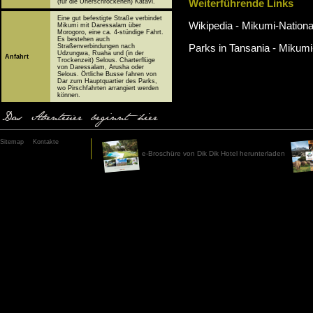
(für die Unerschrockenen) Katavi.
Weiterführende Links
Eine gut befestigte Straße verbindet
Wikipedia - Mikumi-Nationa
Mikumi mit Daressalam über
Morogoro, eine ca. 4-stündige Fahrt.
Es bestehen auch
Straßenverbindungen nach
Parks in Tansania - Mikumi
Udzungwa, Ruaha und (in der
Anfahrt
Trockenzeit) Selous. Charterflüge
von Daressalam, Arusha oder
Selous. Örtliche Busse fahren von
Dar zum Hauptquartier des Parks,
wo Pirschfahrten arrangiert werden
können.
Das Abenteuer beginnt hier
Sitemap
Kontakte
e-Broschüre von Dik Dik Hotel herunterladen