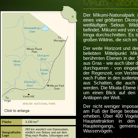
Mikumi-Nationa
Der Mikumi-Nationalpark i
eines viel größeren Ökosy
weitläufigen Selous Wil
befindet. Mikumi wird von
Iringa durchschnitten. Es 
großen Wildnis, die sich i
Der weite Horizont und de
beliebten Mittelpunkt M
berühmten Ebenen in der S
aus Gras - wie auch über d
durchqueren - von eingee
der Regenzeit, von Verst
nach Futter in den isolier
aus Schatten, die auch 
werden. Die Mkata-Ebene ist
um einen Blick auf den
Antilopen der Welt.
Der nicht weniger imposa
am Fuß der Berge beobach
erheben. Über 400 Vogela
Hauptattraktion in de
2
Fläche
3,230 km
Haupteingangs, gemein
283 km westlich von Daressalam,
Wasservögeln.
Geografische
nördlich von Selous und auf dem
Lage
Weg nach Ruaha, Udzungwa und